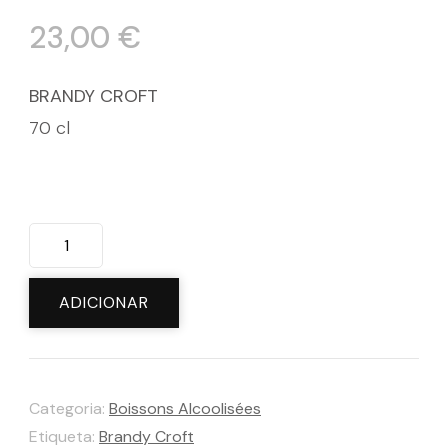
23,00
€
BRANDY CROFT
70 cl
Quantidade
de
BRANDY
ADICIONAR
CROFT
Categoria:
Boissons Alcoolisées
Etiqueta:
Brandy Croft