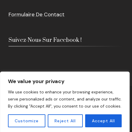
Formulaire De Contact
Suivez-Nous Sur Facebook !
We value your privacy
We use cookies to enhance your browsing experience,
© Copyright 2026
Epicerie Lusitania
. Tous droits
serve personalized ads or content, and analyze our traffic.
réservés.
By clicking "Accept All", you consent to our use of cookies.
Beauty Salon Lite | Développé par
Blossom Themes
.
Customize
Reject All
Accept All
Propulsé par
WordPress
.
Politique de confidentialité