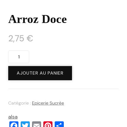
Arroz Doce
2,75
€
quantité
de
Arroz
AJOUTER AU PANIER
Doce
Catégorie :
Epicerie Sucrée
alsa
Facebook
Twitter
Email
Pinterest
Partager