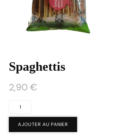
Spaghettis
2,90
€
quantité
de
Spaghettis
AJOUTER AU PANIER