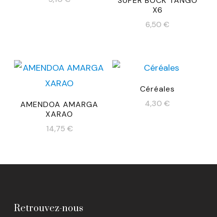
SUPER BOCK TANGO
X6
6,50
€
Céréales
4,30
€
AMENDOA AMARGA
XARAO
14,75
€
Retrouvez-nous