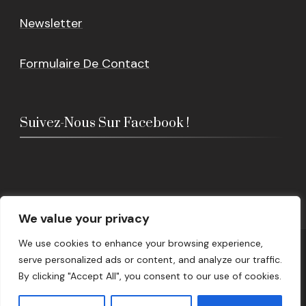
Newsletter
Formulaire De Contact
Suivez-Nous Sur Facebook !
We value your privacy
We use cookies to enhance your browsing experience,
© Copyright 2026
Epicerie Lusitania
. Tous droits
serve personalized ads or content, and analyze our traffic.
réservés.
By clicking "Accept All", you consent to our use of cookies.
Beauty Salon Lite | Développé par
Blossom Themes
.