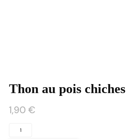
Thon au pois chiches
1,90
€
quantité
de