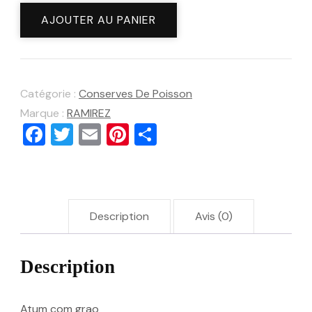
Thon
AJOUTER AU PANIER
au
pois
chiches
Catégorie :
Conserves De Poisson
Marque :
RAMIREZ
Facebook
Twitter
Email
Pinterest
Partager
Description
Avis (0)
Description
Atum com grao