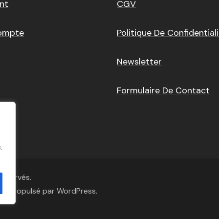
nt
CGV
ompte
Politique De Confidential
Newsletter
Formulaire De Contact
.
.
 réservés.
es
. Propulsé par
WordPress
.