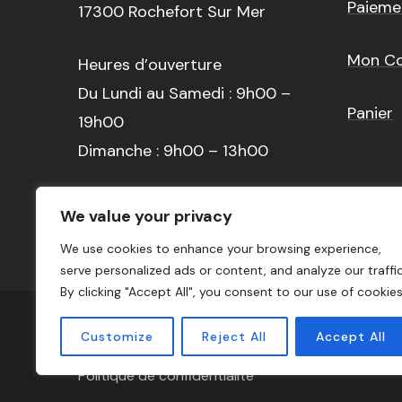
Paieme
17300 Rochefort Sur Mer
Mon C
Heures d’ouverture
Du Lundi au Samedi : 9h00 –
Panier
19h00
Dimanche : 9h00 – 13h00
Tél : 05 79 97 98 58
We value your privacy
We use cookies to enhance your browsing experience,
serve personalized ads or content, and analyze our traffic
By clicking "Accept All", you consent to our use of cookies
© Copyright 2026
Epicerie Lusitania
. Tous droits
Customize
Reject All
Accept All
Beauty Salon Lite | Développé par
Blossom Them
Politique de confidentialité