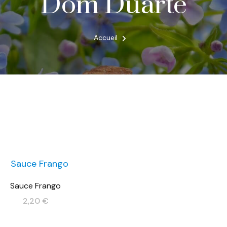
Dom Duarte
Accueil
Sauce Frango
2,20
€