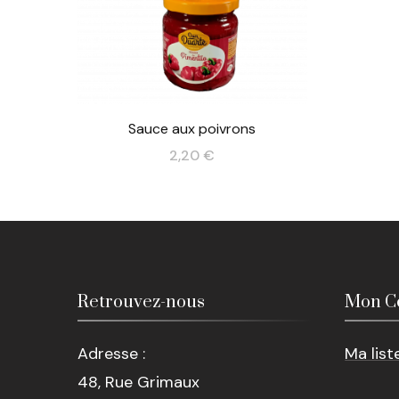
Sauce aux poivrons
2,20
€
Retrouvez-nous
Mon C
Adresse :
Ma list
48, Rue Grimaux